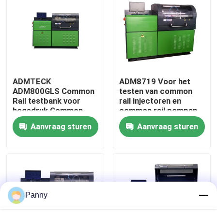
Fabrieksreis
Kwaliteitscontrole
ADMTECK
ADM8719 Voor het
Contacteer ons
ADM800GLS Common
testen van common
Rail testbank voor
rail injectoren en
hogedruk Common
common rail pompen
Nieuws
Rail pompen BOSCH
van
Aanvraag sturen
Aanvraag sturen
DELPHI SIMENS
BOSCH/DENSO/DLEPHI/S
DENSO 2000Bar
18,5KW,2000Bar
meetbekers
Gevallen
Verzoek om een Citaat
Panny
Het gemeenschappelijke Materiaal van de Spoortest