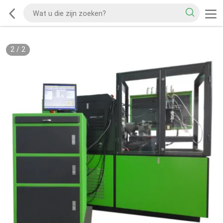
2
/
2