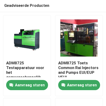
Geadviseerde Producten
ADM8725
ADM8725 Toets
Testapparatuur voor
Common Rai Injectors
het
and Pumps EUI/EUP
Huis
gemeenschappelijk
HEUI
spoorwegsysteem
Aanvraag sturen
Aanvraag sturen
Producten
Ongeveer ons