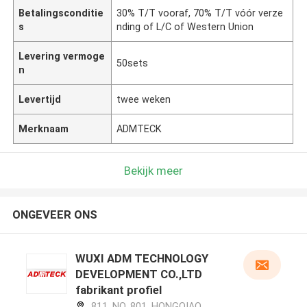
Betalingsconditie
30% T/T vooraf, 70% T/T vóór verze
s
nding of L/C of Western Union
Levering vermoge
50sets
n
Levertijd
twee weken
Merknaam
ADMTECK
Bekijk meer
ONGEVEER ONS
WUXI ADM TECHNOLOGY
DEVELOPMENT CO.,LTD
fabrikant profiel
811, NO. 801, HONGQIAO