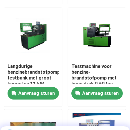
Fabrieksreis
Kwaliteitscontrole
Contacteer ons
Langdurige
Testmachine voor
Nieuws
benzinebrandstofpomp
benzine-
testbank met groot
brandstofpomp met
koppel en 11 kW
hoge druk 0 60 bar
vermogen
Testmedium Klaar
Gevallen
Aanvraag sturen
Aanvraag sturen
Verzoek om een Citaat
Het gemeenschappelijke Materiaal van de Spoortest