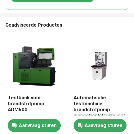
Geadviseerde Producten
Huis
Testbank voor
Automatische
brandstofpomp
testmachine
ADM600
brandstofpomp
Producten
inspectieplatform met
AUTO CONTROL
Aanvraag sturen
Aanvraag sturen
MANUALE CONTROL
Ongeveer ons
MODE