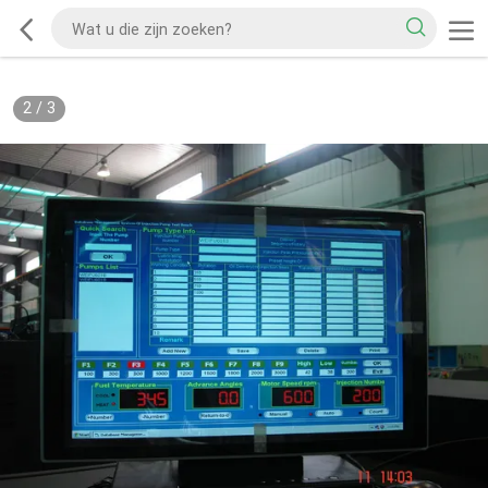
2
/
3