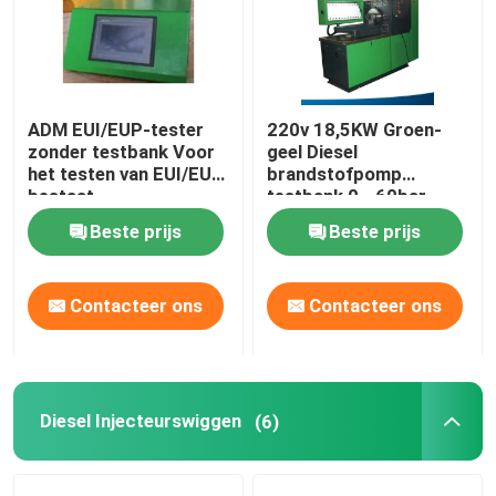
De gemeenschappelijke Proefbank van de Spoorinjecte
De gemeenschappelijke Proefbank van de Spoorpomp
ADM EUI/EUP-tester
220v 18,5KW Groen-
zonder testbank Voor
geel Diesel
het testen van EUI/EUP
brandstofpomp
bestaat
testbank 0 - 60bar
Brandstofpomp testbank
Cambox&Controller&
Beste prijs
Beste prijs
Specific Accessories
Diesel Injecteurswiggen
Contacteer ons
Contacteer ons
De gemeenschappelijke Hulpmiddelen van de Spoorinje
Gemeenschappelijke Spoorpijp
Diesel Injecteurswiggen
(6)
gemeenschappelijke spoorhulpmiddelen