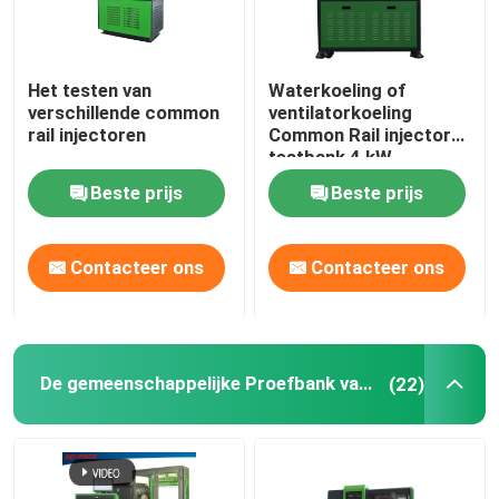
Het testen van
Waterkoeling of
verschillende common
ventilatorkoeling
rail injectoren
Common Rail injector
testbank 4 kW
Beste prijs
Beste prijs
Contacteer ons
Contacteer ons
Huis
De gemeenschappelijke Proefbank van de Spoorpomp
(22)
Producten
Ongeveer ons