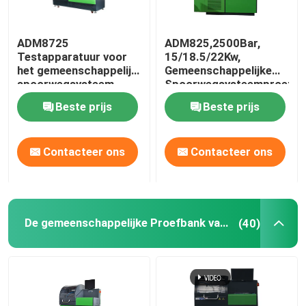
ADM8725
ADM825,2500Bar,
Testapparatuur voor
15/18.5/22Kw,
het gemeenschappelijk
Gemeenschappelijke
spoorwegsysteem
Spoorwegsysteemproefba
Beste prijs
Beste prijs
Contacteer ons
Contacteer ons
De gemeenschappelijke Proefbank van de Spoorinjecteur
(40)