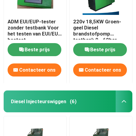
ADM EUI/EUP-tester
220v 18,5KW Groen-
zonder testbank Voor
geel Diesel
het testen van EUI/EUP
brandstofpomp
bestaat
testbank 0 - 60bar
Cambox&Controller&
Beste prijs
Beste prijs
Specific Accessories
Contacteer ons
Contacteer ons
Diesel Injecteurswiggen
(6)