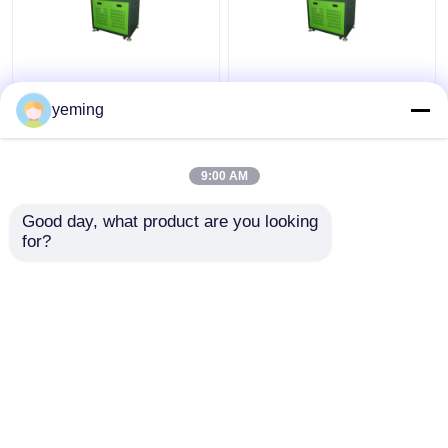
HEUI-Proefbank, 4KW,
Touch
yeming
screenverrichting, de
resultaten van de
druktest.
9:00 AM
Beste prijs
Beste prijs
Good day, what product are you looking 
for?
Contacteer ons
Contacteer ons
Bekijk meer
Thuis
Ongeveer ons
Contacteer ons
Desktop Site
Sitemap
Privacy Policy