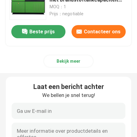
80L 2000 bar
MOQ：1
Prijs：negotiable
De gemeenschappelijke Proefbank van de Spoorinjecte
Beste prijs
Contacteer ons
De gemeenschappelijke Proefbank van de Spoorpomp
Brandstofpomp testbank
Bekijk meer
Diesel Injecteurswiggen
Laat een bericht achter
De gemeenschappelijke Hulpmiddelen van de Spoorinje
We bellen je snel terug!
Gemeenschappelijke Spoorpijp
gemeenschappelijke spoorhulpmiddelen