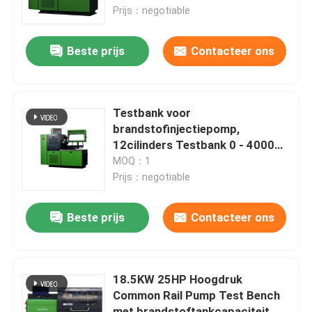
Prijs：negotiable
Fabrieksreis
Beste prijs
Contacteer ons
Kwaliteitscontrole
Testbank voor
Contacteer ons
brandstofinjectiepomp,
12cilinders Testbank 0 - 4000
Rpm
MOQ：1
Nieuws
Prijs：negotiable
Gevallen
Beste prijs
Contacteer ons
Verzoek om een Citaat
18.5KW 25HP Hoogdruk
Common Rail Pump Test Bench
Het gemeenschappelijke Materiaal van de Spoortest
met brandstoftankcapaciteit