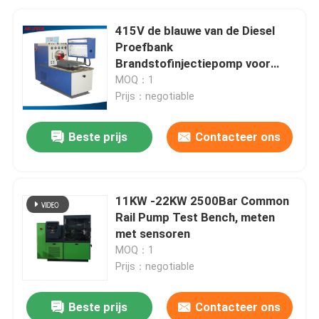
415V de blauwe van de Diesel
Proefbank
Brandstofinjectiepomp voor
Auto het Testen Machine 60L
MOQ：1
Prijs：negotiable
Beste prijs
Contacteer ons
11KW -22KW 2500Bar Common
Rail Pump Test Bench, meten
met sensoren
MOQ：1
Prijs：negotiable
Beste prijs
Contacteer ons