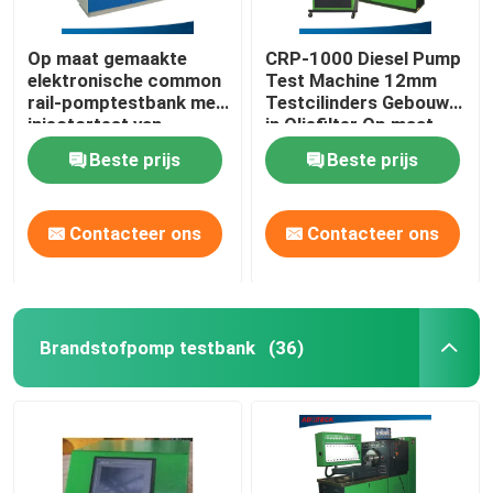
Op maat gemaakte
CRP-1000 Diesel Pump
elektronische common
Test Machine 12mm
rail-pomptestbank met
Testcilinders Gebouwd
injectortest van
in Oliefilter Op maat
BOSCH/DENSO/SIEMENS/DELPHI
Beste prijs
Beste prijs
Contacteer ons
Contacteer ons
Brandstofpomp testbank
(36)