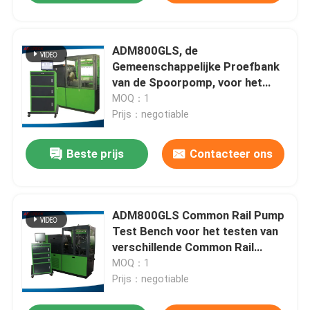
ADM800GLS, de
Gemeenschappelijke Proefbank
van de Spoorpomp, voor het
testen van verschillende
MOQ：1
gemeenschappelijke
Prijs：negotiable
spoorpompen, die met koppen
meten
Beste prijs
Contacteer ons
ADM800GLS Common Rail Pump
Test Bench voor het testen van
verschillende Common Rail
Pumps die met bekers worden
MOQ：1
gemeten
Prijs：negotiable