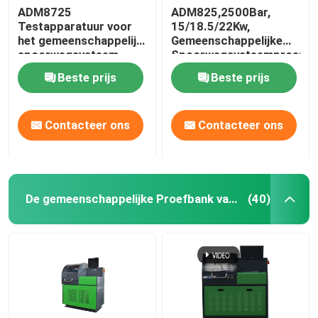
ADM8725
ADM825,2500Bar,
Testapparatuur voor
15/18.5/22Kw,
het gemeenschappelijk
Gemeenschappelijke
spoorwegsysteem
Spoorwegsysteemproefba
Beste prijs
Beste prijs
Contacteer ons
Contacteer ons
De gemeenschappelijke Proefbank van de Spoorinjecteur
(40)