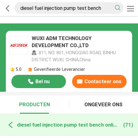
WUXI ADM TECHNOLOGY
DEVELOPMENT CO.,LTD
811, NO. 801, HONGQIAO ROAD, BINHU
DISTRICT WUXI, CHINA,China
5.0
Geverifieerde Leverancier
Bel nu
Contacteer ons
PRODUCTEN
ONGEVEER ONS
diesel fuel injection pump test bench online fabricage
(71)