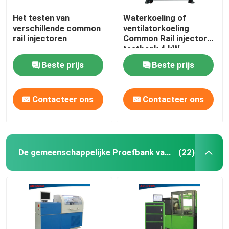
Het testen van
Waterkoeling of
verschillende common
ventilatorkoeling
rail injectoren
Common Rail injector
testbank 4 kW
Beste prijs
Beste prijs
Contacteer ons
Contacteer ons
De gemeenschappelijke Proefbank van de Spoorpomp
(22)