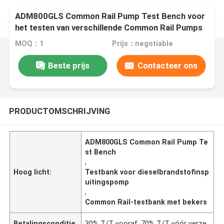
ADM800GLS Common Rail Pump Test Bench voor
het testen van verschillende Common Rail Pumps
die met bekers worden gemeten
MOQ：1
Prijs：negotiable
Beste prijs
Contacteer ons
PRODUCTOMSCHRIJVING
ADM800GLS Common Rail Pump Te
st Bench
,
Hoog licht:
Testbank voor dieselbrandstofinsp
uitingspomp
,
Common Rail-testbank met bekers
Betalingsconditie
30% T/T vooraf, 70% T/T vóór verze