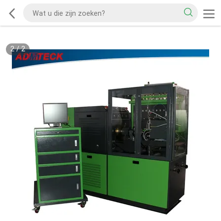
2
/
2