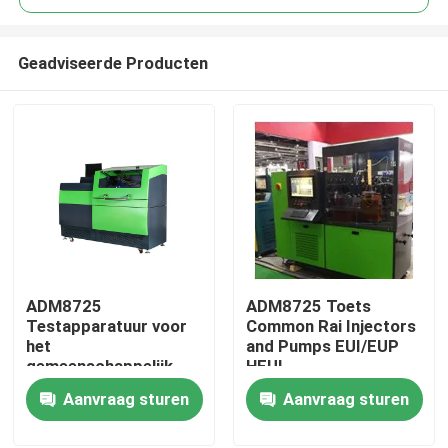
Geadviseerde Producten
ADM8725
ADM8725 Toets
Huis
Testapparatuur voor
Common Rai Injectors
het
and Pumps EUI/EUP
gemeenschappelijk
HEUI
Producten
spoorwegsysteem
Aanvraag sturen
Aanvraag sturen
Ongeveer ons