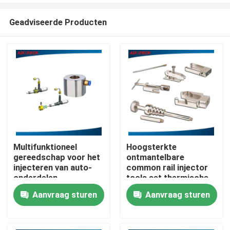
Geadviseerde Producten
Multifunktioneel
Hoogsterkte
gereedschap voor het
ontmantelbare
Huis
injecteren van auto-
common rail injector
onderdelen
tools set thermische
behandeling
Aanvraag sturen
Aanvraag sturen
Producten
Ongeveer ons