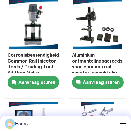
Fabrieksreis
Kwaliteitscontrole
Contacteer ons
Corrosiebestendigheid
Aluminium
Common Rail Injector
ontmantelingsgereedsch
Tools / Grading Tool
voor common rail
Nieuws
Kit Voor Valve
injector, gemakkelijk
Assembly CE
te bedienen
Aanvraag sturen
Aanvraag sturen
Gevallen
Verzoek om een Citaat
Panny
Het gemeenschappelijke Materiaal van de Spoortest