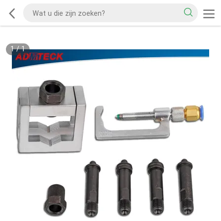
1
/
1