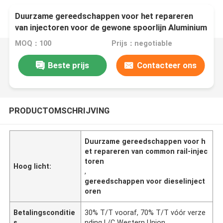
Duurzame gereedschappen voor het repareren
van injectoren voor de gewone spoorlijn Aluminium
universele grips
MOQ：100
Prijs：negotiable
Beste prijs
Contacteer ons
PRODUCTOMSCHRIJVING
Duurzame gereedschappen voor h
et repareren van common rail-injec
toren
Hoog licht:
,
gereedschappen voor dieselinject
oren
Betalingsconditie
30% T/T vooraf, 70% T/T vóór verze
s
nding L/C Western Union