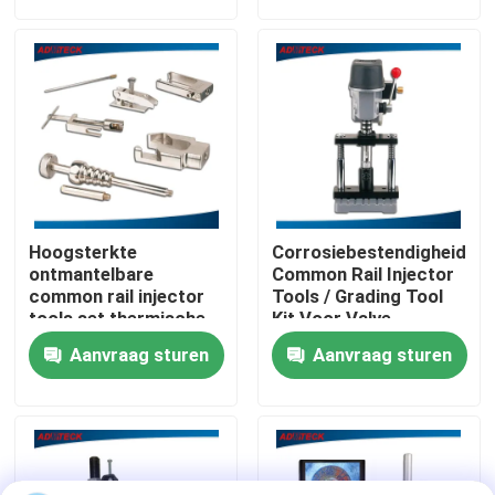
Fabrieksreis
Kwaliteitscontrole
Contacteer ons
Hoogsterkte
Corrosiebestendigheid
Nieuws
ontmantelbare
Common Rail Injector
common rail injector
Tools / Grading Tool
tools set thermische
Kit Voor Valve
behandeling
Assembly CE
Gevallen
Aanvraag sturen
Aanvraag sturen
Verzoek om een Citaat
Het gemeenschappelijke Materiaal van de Spoortest