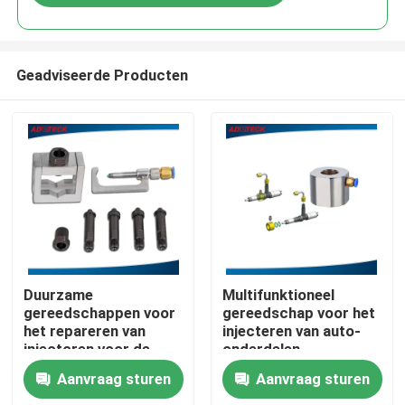
Geadviseerde Producten
Huis
Duurzame
Multifunktioneel
gereedschappen voor
gereedschap voor het
het repareren van
injecteren van auto-
Producten
injectoren voor de
onderdelen
gewone spoorlijn
Aanvraag sturen
Aanvraag sturen
Aluminium universele
Ongeveer ons
grips