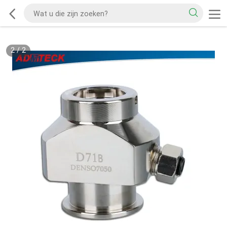
2
/
2