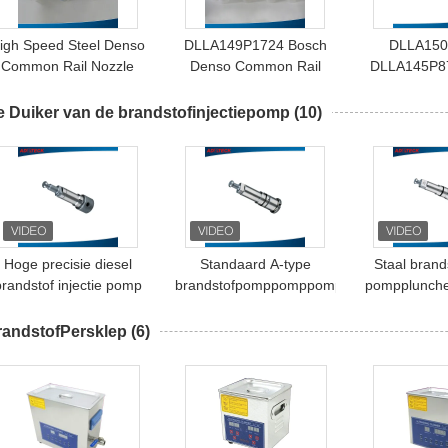
igh Speed Steel Denso
DLLA149P1724 Bosch
DLLA150
Common Rail Nozzle
Denso Common Rail
DLLA145P8
Spare Parts
Injector Nozzle voor
Common Ra
DLLA145P1024
brandstofpomp P-serie
Parts Steel
e Duiker van de brandstofinjectiepomp
(10)
ser
Hoge precisie diesel
Standaard A-type
Staal bran
brandstof injectie pomp
brandstofpomppomppomp
pompplunch
Plunger standaard
418 41
grootte
randstofPersklep
(6)