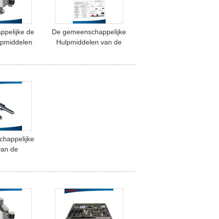
pelijke de
De gemeenschappelijke
lpmiddelen
Hulpmiddelen van de
rinjecteur
Spoor Autoinjecteur
happelijke
van de
jecteur