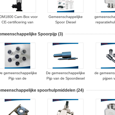
DM1800 Cam-Box voor
Gemeenschappelijke
gemeenschap
CE-certificering van
Spoor Diesel
reparatiehu
EUI/EUP-testeenheden
Injecteurshulpmiddelen
van de spoo
voor pompen en
emeenschappelijke Spoorpijp
(3)
injectoren
e gemeenschappelijke
De gemeenschappelijke
de gemeensc
Pijp van de
Pijp van de Spoordiesel
pijpen 
Spoorbrandstofinjectie
spoorin
emeenschappelijke spoorhulpmiddelen
(24)