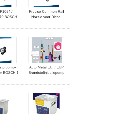
P1054 /
Precise Common Rail
70 BOSCH
Nozzle voor Diesel
il Spare
Injector DLLA147P788 /
 Nozzle PD
DLLA150P1197
ie
dstofpomp-
Auto Metal EUI / EUP
er BOSCH 1
Brandstofinjectiepomp
5 043
Plunger Duable Hoge
Precisie