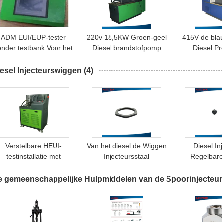
ADM EUI/EUP-tester
220v 18,5KW Groen-geel
415V de bla
onder testbank Voor het
Diesel brandstofpomp
Diesel P
testen van EUI/EUP
testbank 0 - 60bar
Brandstofin
bestaat
voor Auto 
esel Injecteurswiggen
(4)
Cambox&Controller&
Machin
Specific Accessories
Verstelbare HEUI-
Van het diesel de Wiggen
Diesel In
testinstallatie met
Injecteursstaal
Regelbar
teststroom 0-1000
Ml/min en
e gemeenschappelijke Hulpmiddelen van de Spoorinjecteur
troomvoorziening 50 Hz