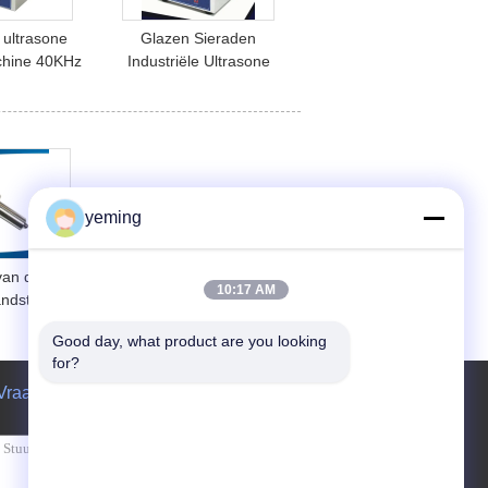
 ultrasone
Glazen Sieraden
chine 40KHz
Industriële Ultrasone
or
Reiniger Machine 200
atiewerkplaatsen
500w Roestvrij Staal
yeming
van de
10:17 AM
andstof
rspijpen
Good day, what product are you looking 
for?
Vraag een offerte aan