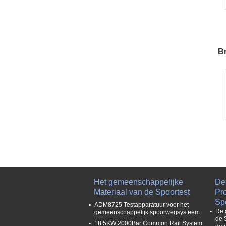
M
Br
Het gemeenschappelijke
De
Materiaal van de Spoortest
Pr
Sp
ADM8725 Testapparatuur voor het
De 
gemeenschappelijk spoorwegsysteem
de 
18.5KW 2000Bar Common Rail System