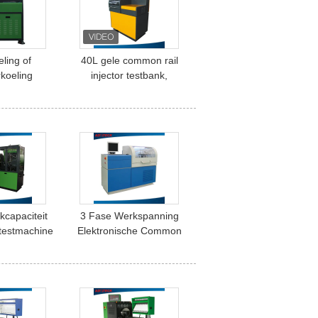
ling of
40L gele common rail
rkoeling
injector testbank,
l injector
testapparatuur
k 4 kW
nkcapaciteit
3 Fase Werkspanning
testmachine
Elektronische Common
kspanning
Rail Pump Testbank met
cilinders
ingebouwde testcilinders
Oliefilter