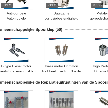
Anti-corrosie
Duurzame
Metalen
Automobiele
corrosiebestendigheid
gereedscha
gereedschappen voor
Bosch Common Rail
injectie
et onderhouden van de
Pump Tool Kit Voor
gereedscha
emeenschappelijke Spoorklep
(50)
spoorweg
Japanse auto
het reparere
onder
P-type Diesel motor
Dieselmotor Common
High Per
randstof afleveringsklep
Rail Fuel Injection Nozzle
Durable
OSCH 134160 - 2920 /
DLLA145P1049 /
Common Ra
090140 - 1430
DLLA150P1053
DLLA145P
emeenschappelijke de Reparatieuitrustingen van de Spoori