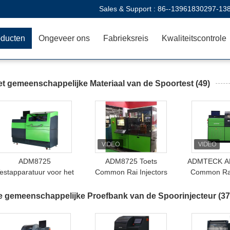
Sales & Support :
86--13961830297-13
oducten
Ongeveer ons
Fabrieksreis
Kwaliteitscontrole
et gemeenschappelijke Materiaal van de Spoortest
(49)
ADM8725
ADM8725 Toets
ADMTECK A
estapparatuur voor het
Common Rai Injectors
Common Rai
gemeenschappelijk
and Pumps EUI/EUP
voor hoged
spoorwegsysteem
HEUI
Rail pomp
e gemeenschappelijke Proefbank van de Spoorinjecteur
(37
DELPHI SIM
2000Bar m