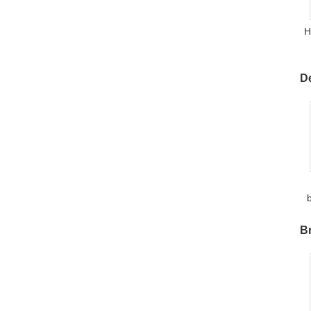
H
D
B