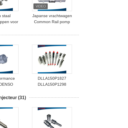
 staal
Japanse vrachtwagen
ppen voor
Common Rail pomp
pompen,
ontmantelingsgereedschap
ppen voor
hoge sterkte
n van auto-
delen
formance
DLLA150P1827
 DENSO
DLLA150P1298
il Nozzle
Common Rail Nozzle In
864 ISO
Testing System
njecteur
(31)