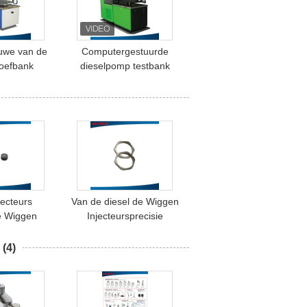
uwe van de
Computergestuurde
roefbank
dieselpomp testbank
jectiepomp
ventilator gekoeld / 12
het Testen
verstelbare cilinders IP54
e 60L
jecteurs
Van de diesel de Wiggen
e Wiggen
Injecteursprecisie
(4)