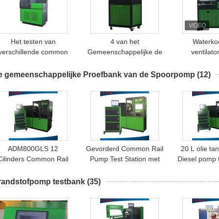
Het testen van
4 van het
Waterkoe
verschillende common
Gemeenschappelijke de
ventilato
rail injectoren
Testkw Materiaal van de
Common Rai
Spoorinjecteur om
testban
e gemeenschappelijke Proefbank van de Spoorpomp
(12)
Lekkage/Stroomvolumes
Te testen
ADM800GLS 12
Gevorderd Common Rail
20 L olie ta
Cilinders Common Rail
Pump Test Station met
Diesel pomp 
Pomp Testbank met
aangepaste kenmerken
3-fase wer
Watergekoelde
en 3-fasenspanning
voor test
randstofpomp testbank
(35)
emperatuurregeling en
Testen