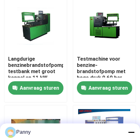
Fabrieksreis
Kwaliteitscontrole
Contacteer ons
Langdurige
Testmachine voor
benzinebrandstofpomp
benzine-
testbank met groot
brandstofpomp met
Nieuws
koppel en 11 kW
hoge druk 0 60 bar
vermogen
Testmedium Klaar
Aanvraag sturen
Aanvraag sturen
Gevallen
Verzoek om een Citaat
Panny
Het gemeenschappelijke Materiaal van de Spoortest