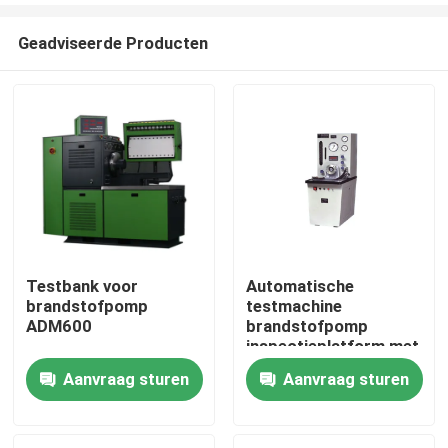
Geadviseerde Producten
Testbank voor
Automatische
brandstofpomp
testmachine
Huis
ADM600
brandstofpomp
inspectieplatform met
AUTO CONTROL
Aanvraag sturen
Aanvraag sturen
Producten
MANUALE CONTROL
MODE
Ongeveer ons