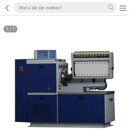
1
/
1