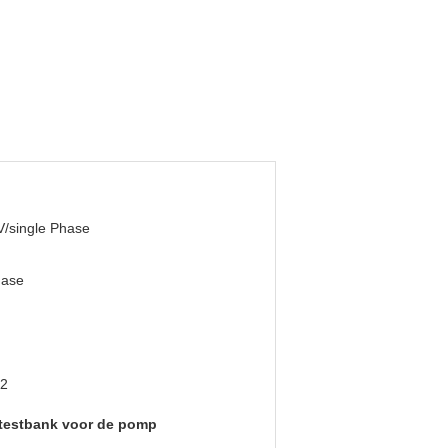
/single Phase
hase
12
testbank voor de pomp