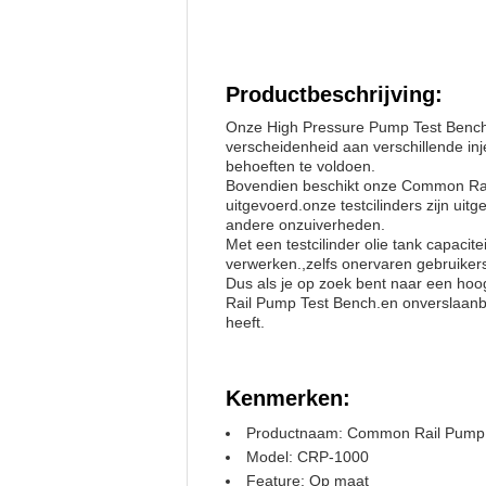
Productbeschrijving:
Onze High Pressure Pump Test Bench 
verscheidenheid aan verschillende inj
behoeften te voldoen.
Bovendien beschikt onze Common Rail 
uitgevoerd.onze testcilinders zijn uit
andere onzuiverheden.
Met een testcilinder olie tank capaci
verwerken.,zelfs onervaren gebruiker
Dus als je op zoek bent naar een hoo
Rail Pump Test Bench.en onverslaanba
heeft.
Kenmerken:
Productnaam: Common Rail Pump 
Model: CRP-1000
Feature: Op maat