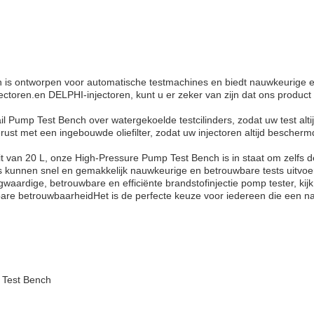
is ontworpen voor automatische testmachines en biedt nauwkeurige e
ectoren.en DELPHI-injectoren, kunt u er zeker van zijn dat ons product
Pump Test Bench over watergekoelde testcilinders, zodat uw test alti
gerust met een ingebouwde oliefilter, zodat uw injectoren altijd bescherm
teit van 20 L, onze High-Pressure Pump Test Bench is in staat om zelfs 
s kunnen snel en gemakkelijk nauwkeurige en betrouwbare tests uitvoe
gwaardige, betrouwbare en efficiënte brandstofinjectie pomp tester, k
re betrouwbaarheidHet is de perfecte keuze voor iedereen die een na
Test Bench