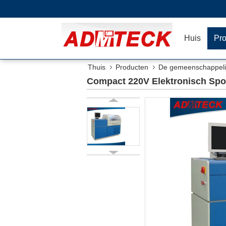
Huis
Pr
Thuis
Producten
De gemeenschappeli
Tank Capaciteit
Compact 220V Elektronisch Spoo