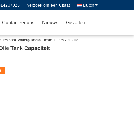
814207025
Verzoek om een Citaat
Dutch
Contacteer ons
Nieuws
Gevallen
Testbank Watergekoelde Testcilinders 20L Olie
lie Tank Capaciteit
t