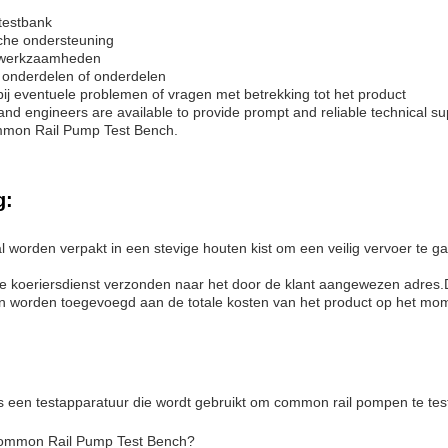
 testbank
sche ondersteuning
iewerkzaamheden
e onderdelen of onderdelen
ij eventuele problemen of vragen met betrekking tot het product
nd engineers are available to provide prompt and reliable technical su
mmon Rail Pump Test Bench.
g:
orden verpakt in een stevige houten kist om een veilig vervoer te g
re koeriersdienst verzonden naar het door de klant aangewezen adre
 en worden toegevoegd aan de totale kosten van het product op het m
een testapparatuur die wordt gebruikt om common rail pompen te test
Common Rail Pump Test Bench?