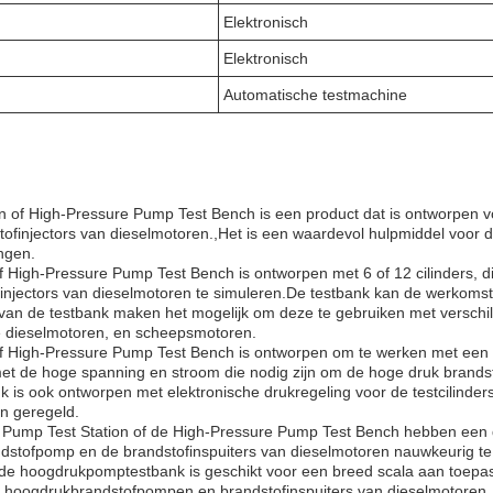
Elektronisch
Elektronisch
Automatische testmachine
 of High-Pressure Pump Test Bench is een product dat is ontworpen vo
injectors van dieselmotoren.,Het is een waardevol hulpmiddel voor d
ngen.
 High-Pressure Pump Test Bench is ontworpen met 6 of 12 cilinders, d
njectors van dieselmotoren te simuleren.De testbank kan de werkoms
n de testbank maken het mogelijk om deze te gebruiken met verschil
e dieselmotoren, en scheepsmotoren.
 High-Pressure Pump Test Bench is ontworpen om te werken met een 3
et de hoge spanning en stroom die nodig zijn om de hoge druk brands
 is ook ontworpen met elektronische drukregeling voor de testcilinders
n geregeld.
l Pump Test Station of de High-Pressure Pump Test Bench hebben een 
dstofpomp en de brandstofinspuiters van dieselmotoren nauwkeurig te
de hoogdrukpomptestbank is geschikt voor een breed scala aan toepas
 hoogdrukbrandstofpompen en brandstofinspuiters van dieselmotoren