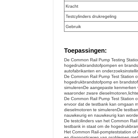
Kracht
Testcylinders drukregeling
Gebruik
Toepassingen:
De Common Rail Pump Testing Station
hogedrukbrandstofpompen en brandstof
autofabrikanten en onderzoeksinstelli
De Common Rail Pump Test Station of
hogedrukbrandstofpomp en brandstofi
simulerenDe aangepaste kenmerken va
waaronder zware dieselmotoren,licht
De Common Rail Pump Test Station of
ervoor dat de testbank kan omgaan m
dieselmotoren te simulerenDe testbank
nauwkeurig en nauwkeurig kan worde
De testcilinders van het Common Rai
testbank in staat om de hogedrukbran
Het Common Rail-pompteststation of 
en diagnosticeren van problemen met