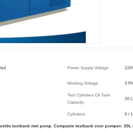
led
Power Supply Voltage:
220V
Working Voltage:
3 P
Test Cylinders Oil Tank
20 L
Capacity:
Cylinders:
6 / 
oelde testbank met pomp
,
Compacte testbank voor pompen
,
20L 