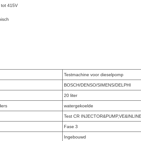
 tot 415V
nisch
Testmachine voor dieselpomp
BOSCH/DENSO/SIMENS/DELPHI
20 liter
ders
watergekoelde
Test CR INJECTOR&PUMP,VE&INLIN
Fase 3
Ingebouwd