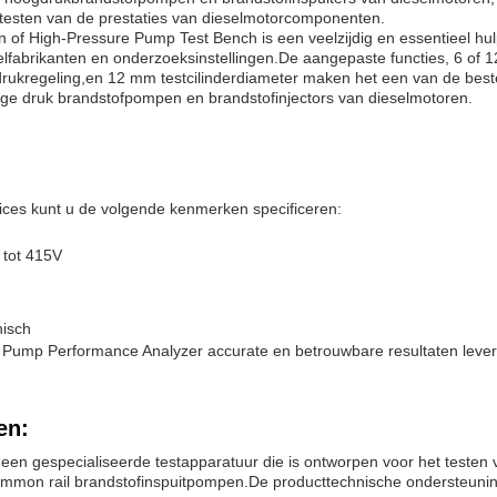
 testen van de prestaties van dieselmotorcomponenten.
of High-Pressure Pump Test Bench is een veelzijdig en essentieel hu
fabrikanten en onderzoeksinstellingen.De aangepaste functies, 6 of 12 
drukregeling,en 12 mm testcilinderdiameter maken het een van de best
ge druk brandstofpompen en brandstofinjectors van dieselmotoren.
ices kunt u de volgende kenmerken specificeren:
 tot 415V
nisch
ump Performance Analyzer accurate en betrouwbare resultaten leveren
en:
n gespecialiseerde testapparatuur die is ontworpen voor het testen 
mmon rail brandstofinspuitpompen.De producttechnische ondersteuning 