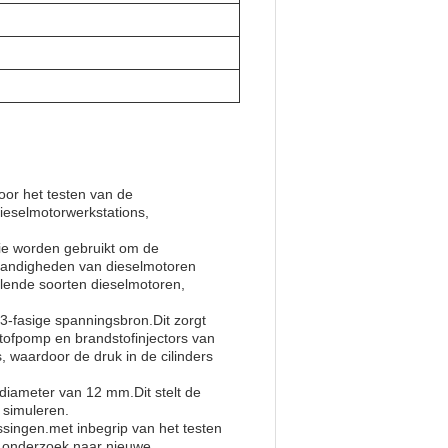
or het testen van de
ieselmotorwerkstations,
ie worden gebruikt om de
tandigheden van dieselmotoren
lende soorten dieselmotoren,
-fasige spanningsbron.Dit zorgt
tofpomp en brandstofinjectors van
, waardoor de druk in de cilinders
diameter van 12 mm.Dit stelt de
 simuleren.
singen.met inbegrip van het testen
, onderzoek naar nieuwe