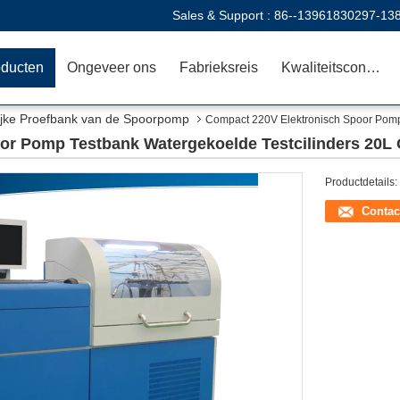
Sales & Support :
86--13961830297-13
oducten
Ongeveer ons
Fabrieksreis
Kwaliteitscontrole
jke Proefbank van de Spoorpomp
Compact 220V Elektronisch Spoor Pomp 
r Pomp Testbank Watergekoelde Testcilinders 20L O
Productdetails:
Contac