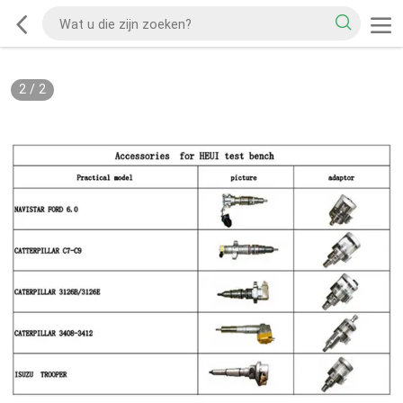
2
/
2