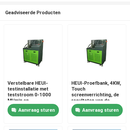
Geadviseerde Producten
Verstelbare HEUI-
HEUI-Proefbank, 4KW,
testinstallatie met
Touch
Huis
teststroom 0-1000
screenverrichting, de
Ml/min en
resultaten van de
stroomvoorziening 50
druktest.
Aanvraag sturen
Aanvraag sturen
Producten
Hz
Ongeveer ons